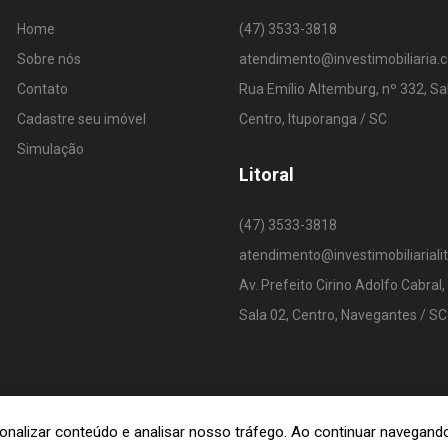
Home
(47) 3533-3818
Sobre nós
atendimento@investimobiliaria.
Contato
Rua Emílio Altemburg, nº 332, Sa
Cadastre seu imóvel
Centro, Ituporanga / SC
Simulação
Litoral
(47) 3533-3818
atendimento@investimobiliariali
Av. Prefeito Cirino Adolfo Cabral,
Sala 02, Centro, Navegantes / SC
rsonalizar conteúdo e analisar nosso tráfego. Ao continuar navega