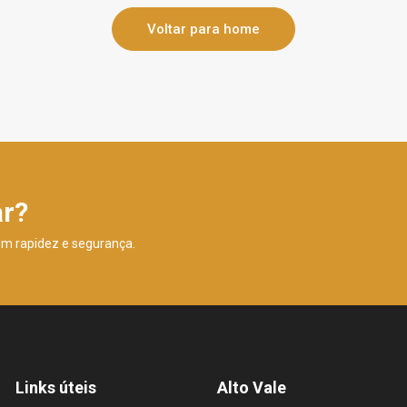
Voltar para home
ar?
om rapidez e segurança.
Links úteis
Alto Vale