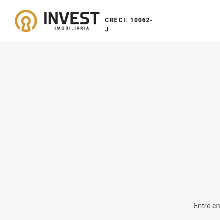
CRECI: 10062-
J
Entre em