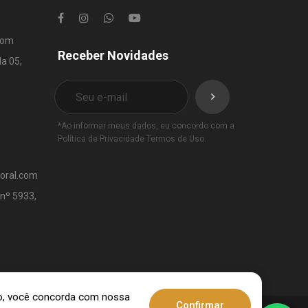
com
Receber Novidades
la 05,
*Ao informar meus dados, eu concordo com a
Política de Privacidade
Termos de Uso
.
toral.com
 nº 5933,
ndo, você concorda com nossa
Confirmar