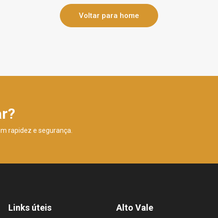
Voltar para home
ar?
om rapidez e segurança.
Links úteis
Alto Vale