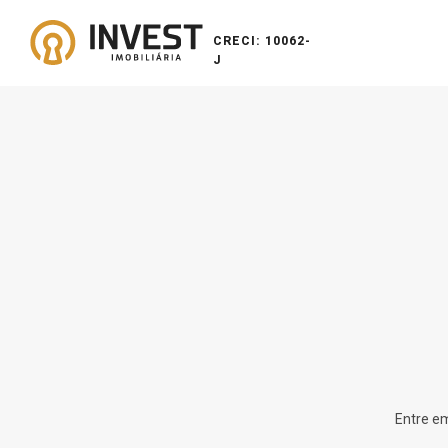
CRECI: 10062-
J
Entre em