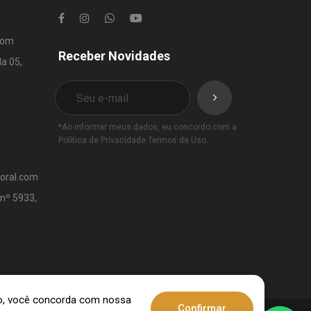
com
Receber Novidades
la 05,
*Ao informar meus dados, eu concordo com a
Política de Privacidade
Termos de Uso
.
toral.com
 nº 5933,
ndo, você concorda com nossa
Confirmar