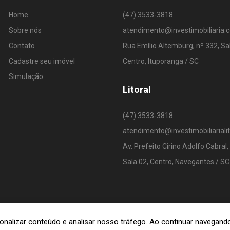
Home
(47) 3533-3818
Sobre nós
atendimento@investimobiliaria.
Contato
Rua Emílio Altemburg, nº 332, Sa
Cadastre seu imóvel
Centro, Ituporanga / SC
Simulação
Litoral
(47) 3533-3818
atendimento@investimobiliariali
Av. Prefeito Cirino Adolfo Cabral,
Sala 02, Centro, Navegantes / SC
rsonalizar conteúdo e analisar nosso tráfego. Ao continuar navega