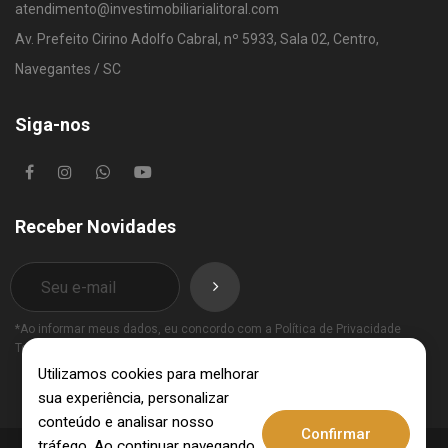
atendimento@investimobiliarialitoral.com
Av. Prefeito Cirino Adolfo Cabral, nº 5933, Sala 02, Centro,
Navegantes / SC
Siga-nos
Receber Novidades
*Ao informar meus dados, eu concordo com a
Política de Privacidade
Termos de Uso
.
Utilizamos cookies para melhorar
sua experiência, personalizar
conteúdo e analisar nosso
Confirmar
tráfego. Ao continuar navegando,