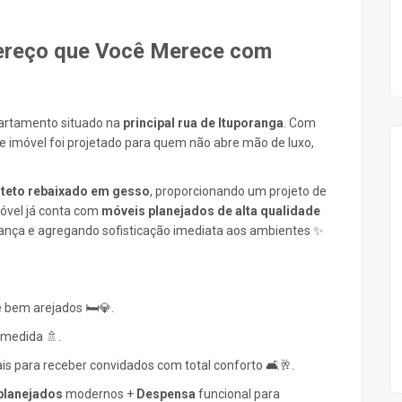
dereço que Você Merece com
artamento situado na
principal rua de Ituporanga
. Com
te imóvel foi projetado para quem não abre mão de luxo,
m
teto rebaixado em gesso
, proporcionando um projeto de
móvel já conta com
móveis planejados de alta qualidade
dança e agregando sofisticação imediata aos ambientes ✨
 bem arejados 🛏️💎.
medida 🚿.
eais para receber convidados com total conforto 🛋️🥂.
planejados
modernos +
Despensa
funcional para