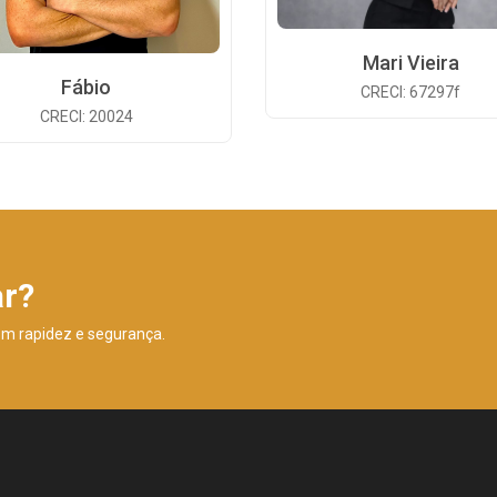
Mari Vieira
Fábio
CRECI: 67297f
CRECI: 20024
ar?
om rapidez e segurança.