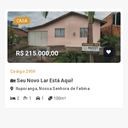
CASA
R$ 215.000,00
Código 2959
🏡 Seu Novo Lar Está Aqui!
Ituporanga, Nossa Senhora de Fatima
2
1
1
100m²