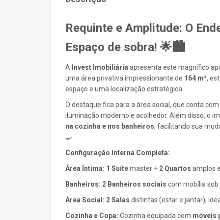
Requinte e Amplitude: O En
Espaço de sobra! 🌟🏙️
A
Invest Imobiliária
apresenta este magnífico ap
uma área privativa impressionante de
164 m²
, es
espaço e uma localização estratégica.
O destaque fica para a área social, que conta co
iluminação moderno e acolhedor. Além disso, o i
na cozinha e nos banheiros
, facilitando sua mu
🍳.
Configuração Interna Completa:
Área Íntima:
1 Suíte
master +
2 Quartos
amplos e
Banheiros:
2 Banheiros sociais
com mobília sob 
Área Social:
2 Salas
distintas (estar e jantar), id
Cozinha e Copa:
Cozinha equipada com
móveis 