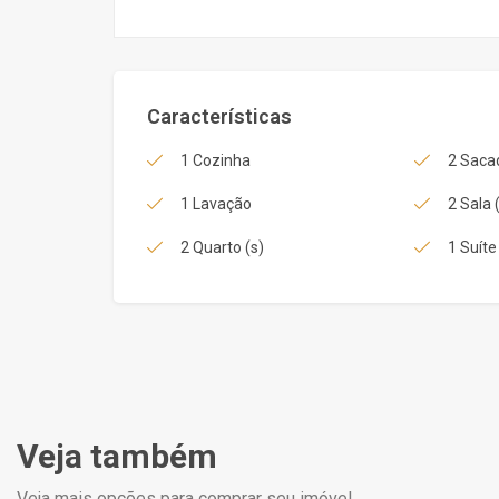
Características
1 Cozinha
2 Saca
1 Lavação
2 Sala 
2 Quarto (s)
1 Suíte
Veja também
Veja mais opções para comprar seu imóvel