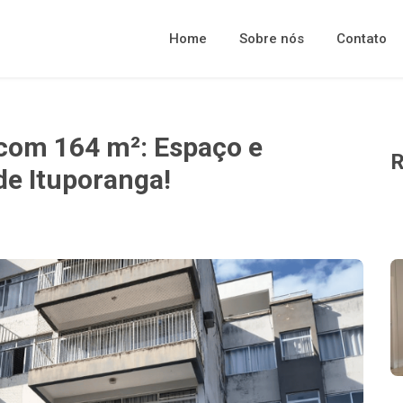
Home
Sobre nós
Contato
com 164 m²: Espaço e
R
de Ituporanga!