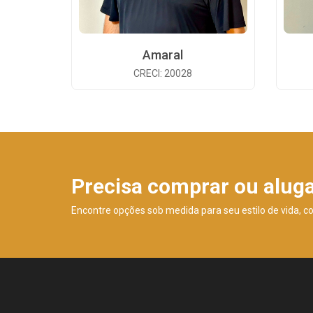
Amaral
CRECI: 20028
Precisa comprar ou alug
Encontre opções sob medida para seu estilo de vida, c