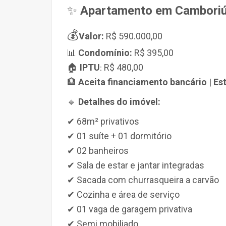
✨
Apartamento em Camboriú
💰
Valor:
R$ 590.000,00
📊
Condomínio:
R$ 395,00
🏠
IPTU
R$ 480,00
:
🏦
Aceita financiamento bancário
|
Es
🔹
Detalhes do imóvel:
✔ 68m² privativos
✔ 01 suíte + 01 dormitório
✔ 02 banheiros
✔ Sala de estar e jantar integradas
✔ Sacada com churrasqueira a carvão
✔ Cozinha e área de serviço
✔ 01 vaga de garagem privativa
✔ Semi mobiliado