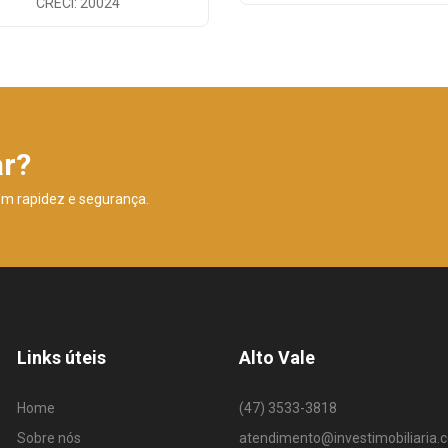
CRECI: 20024
ar?
om rapidez e segurança.
Links úteis
Alto Vale
Home
(47) 3533-3818
Sobre nós
atendimento@investimobiliaria.