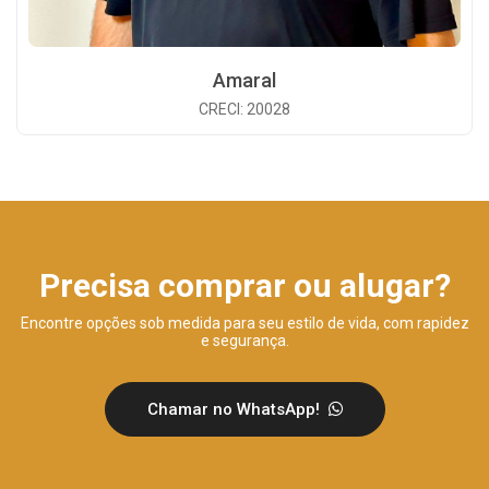
Amaral
CRECI: 20028
Precisa comprar ou alugar?
Encontre opções sob medida para seu estilo de vida, com rapidez
e segurança.
Chamar no WhatsApp!