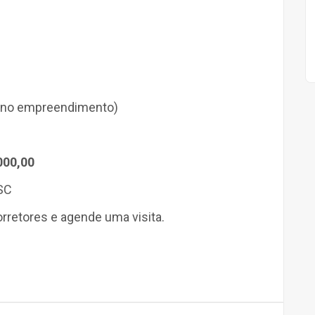
co no empreendimento)
000,00
SC
retores e agende uma visita.