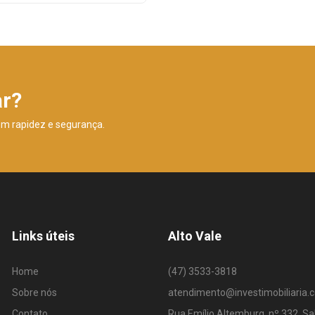
ar?
om rapidez e segurança.
Links úteis
Alto Vale
Home
(47) 3533-3818
Sobre nós
atendimento@investimobiliaria.
Contato
Rua Emílio Altemburg, nº 332, Sa