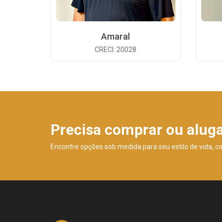
Amaral
CRECI: 20028
Precisa comprar ou alug
Encontre opções sob medida para seu estilo de vida, c