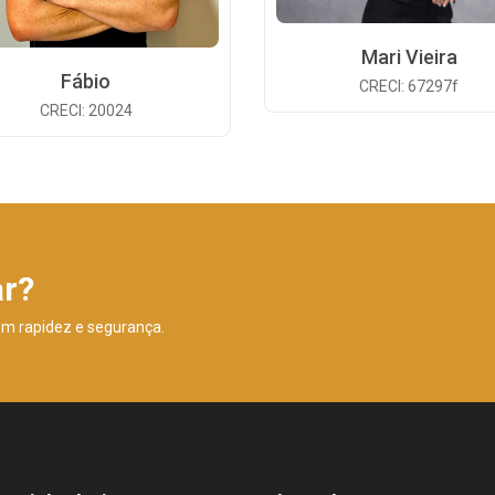
Mari Vieira
Fábio
CRECI: 67297f
CRECI: 20024
ar?
om rapidez e segurança.