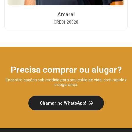
Amaral
CRECI: 20028
Precisa comprar ou alugar?
Encontre opções sob medida para seu estilo de vida, com rapidez
e segurança.
Chamar no WhatsApp!