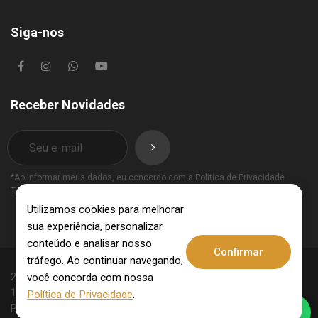
Siga-nos
Receber Novidades
*Ao informar meus dados, eu concordo com a
Política de Privacidade
Termos de Uso
.
Utilizamos cookies para melhorar
sua experiência, personalizar
conteúdo e analisar nosso
Confirmar
tráfego. Ao continuar navegando,
você concorda com nossa
2025 © Invest Imobiliária - CRECI: 10062-J - CNPJ:
15.831.309/0001-09. Todos os direitos reservados.
Política de Privacidade
.
Política de Privacidade
Termos de Uso
.