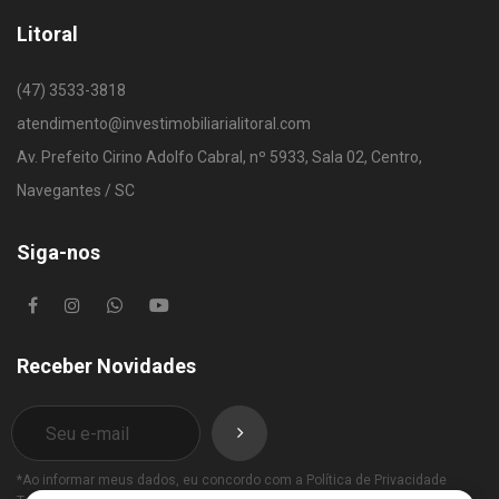
Litoral
(47) 3533-3818
atendimento@investimobiliarialitoral.com
Av. Prefeito Cirino Adolfo Cabral, nº 5933, Sala 02, Centro,
Navegantes / SC
Siga-nos
Receber Novidades
*Ao informar meus dados, eu concordo com a
Política de Privacidade