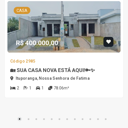
CASA
R$ 400.000,00
Código 2985
🏡 SUA CASA NOVA ESTÁ AQUI!🔑✨
Ituporanga, Nossa Senhora de Fatima
2
1
1
78.06m²