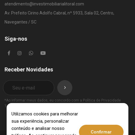
atendimento@investimobiliarialitoral.com
Av. Prefeito Cirino Adolfo Cabral, nº 5933, Sala 02, Centro,
Navegantes / SC
Siga-nos
Receber Novidades
*Ao informar meus dados, eu concordo com a
Política de Privacidade
Termos de Uso
.
Utilizamos cookies para melhorar
sua experiência, personalizar
conteúdo e analisar nosso
Confirmar