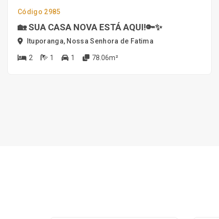
Código 2985
🏡 SUA CASA NOVA ESTÁ AQUI!🔑✨
Ituporanga, Nossa Senhora de Fatima
2
1
1
78.06m²