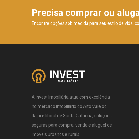
Precisa comprar ou alug
Encontre opções sob medida para seu estilo de vida, c
A Invest Imobiliária atua com excelência
no mercado imobiliário do Alto Vale do
Itajaí e litoral de Santa Catarina, soluções
seguras para compra, venda e aluguel de
imóveis urbanos e rurais.