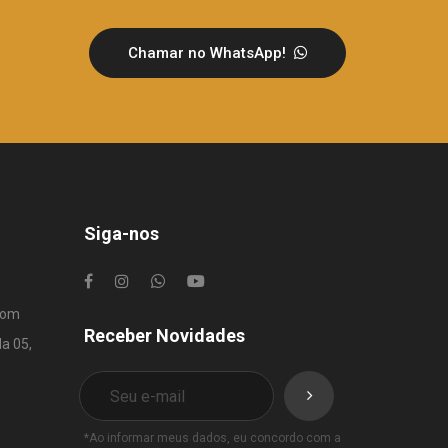
Chamar no WhatsApp!
Siga-nos
com
Receber Novidades
la 05,
*Ao informar meus dados, eu concordo com a