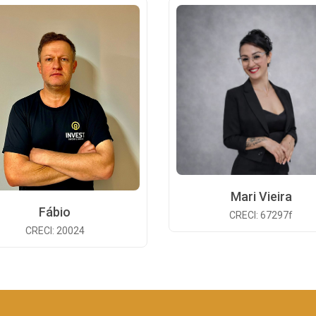
Mari Vieira
Fábio
CRECI: 67297f
CRECI: 20024