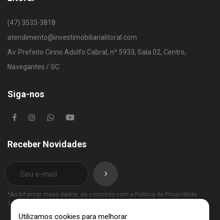
(47) 3533-3818
atendimento@investimobiliarialitoral.com
Av. Prefeito Cirino Adolfo Cabral, nº 5933, Sala 02, Centro,
Navegantes / SC
Siga-nos
Receber Novidades
*Ao informar meus dados, eu concordo com a
Política de Privacidade
Termos de Uso
.
Utilizamos cookies para melhorar