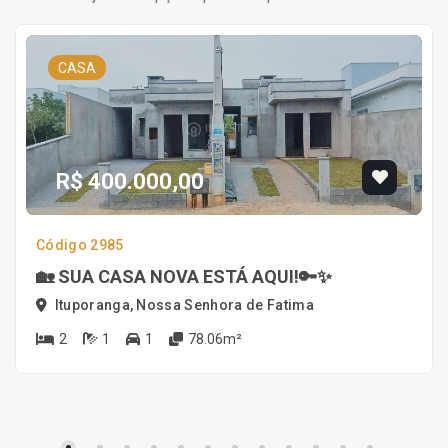
CASA
R$ 400.000,00
Código 2985
🏡 SUA CASA NOVA ESTÁ AQUI!🔑✨
Ituporanga, Nossa Senhora de Fatima
2
1
1
78.06m²