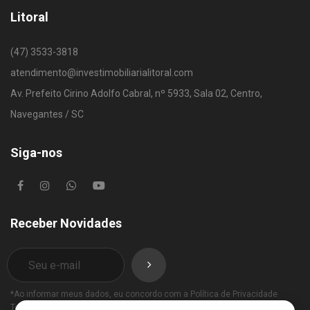
Litoral
(47) 3533-3818
atendimento@investimobiliarialitoral.com
Av. Prefeito Cirino Adolfo Cabral, nº 5933, Sala 02, Centro,
Navegantes / SC
Siga-nos
Receber Novidades
*Ao informar meus dados, eu concordo com a
Política de Privacidade
Termos de Uso
.