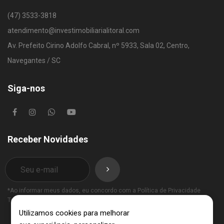
(47) 3533-3818
atendimento@investimobiliarialitoral.com
Av. Prefeito Cirino Adolfo Cabral, nº 5933, Sala 02, Centro,
Navegantes / SC
Siga-nos
Receber Novidades
*Ao informar meus dados, eu concordo com a
Política de Privacidade
Termos de Uso
.
Utilizamos cookies para melhorar