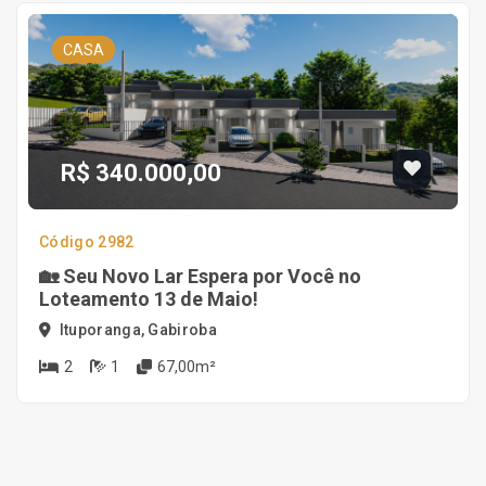
CASA
R$ 340.000,00
Código 2982
🏡 Seu Novo Lar Espera por Você no
Loteamento 13 de Maio!
Ituporanga, Gabiroba
2
1
67,00m²