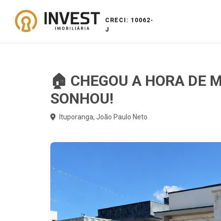
CRECI: 10062-
J
🏠 CHEGOU A HORA DE 
SONHOU!
Ituporanga, João Paulo Neto