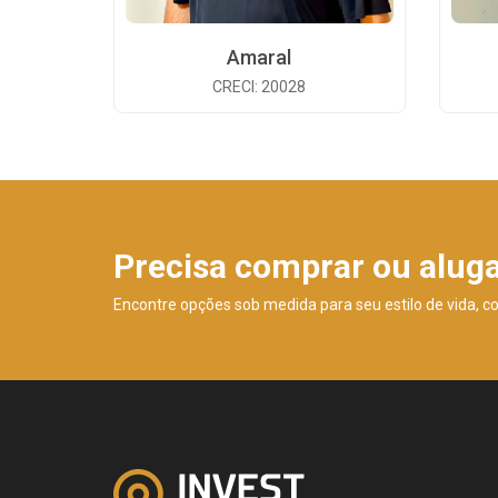
Amaral
CRECI: 20028
Precisa comprar ou alug
Encontre opções sob medida para seu estilo de vida, c