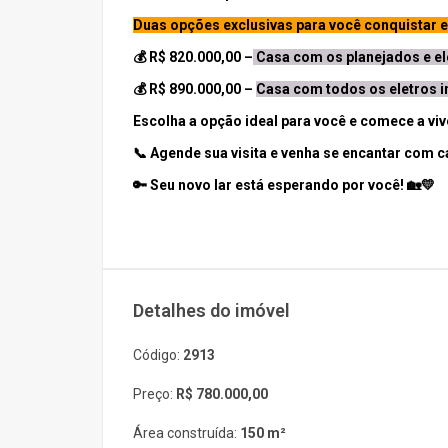
Duas opções exclusivas para você conquistar es
💰
R$ 820.000,00
–
Casa com os planejados e ele
💰
R$ 890.000,00
–
Casa com todos os eletros i
Escolha a opção ideal para você e comece a vi
📞 Agende sua visita e venha se encantar com c
🔑
Seu novo lar está esperando por você!
🏡💛
Detalhes do imóvel
Código:
2913
Preço:
R$ 780.000,00
Área construída:
150 m²