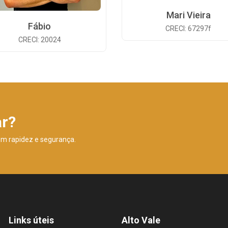
Mari Vieira
Fábio
CRECI: 67297f
CRECI: 20024
ar?
om rapidez e segurança.
Links úteis
Alto Vale