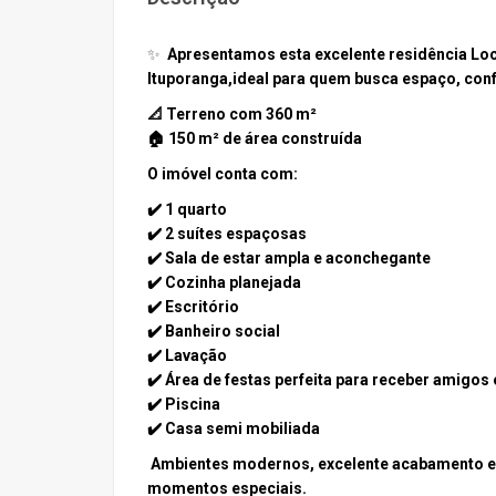
✨
Apresentamos esta excelente residência
Loc
Ituporanga
,
ideal para quem busca espaço, conf
📐
Terreno com 360 m²
🏠
150 m² de área construída
O imóvel conta com:
✔️ 1 quarto
✔️ 2 suítes espaçosas
✔️ Sala de estar ampla e aconchegante
✔️ Cozinha planejada
✔️ Escritório
✔️ Banheiro social
✔️ Lavação
✔️ Área de festas perfeita para receber amigos 
✔️ Piscina
✔️ Casa semi mobiliada
Ambientes modernos, excelente acabamento e 
momentos especiais.