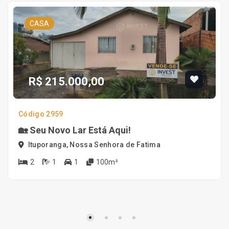
CASA
R$ 215.000,00
Código 2959
🏡 Seu Novo Lar Está Aqui!
Ituporanga, Nossa Senhora de Fatima
2
1
1
100m²