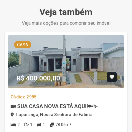
Veja também
Veja mais opções para comprar seu imóvel
CASA
R$ 400.000,00
Código 2985
🏡 SUA CASA NOVA ESTÁ AQUI!🔑✨
Ituporanga, Nossa Senhora de Fatima
2
1
1
78.06m²