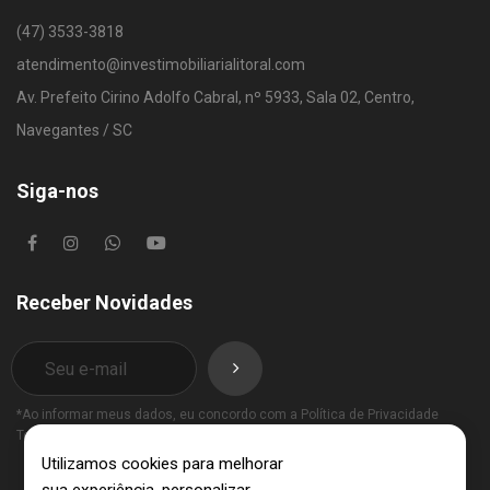
(47) 3533-3818
atendimento@investimobiliarialitoral.com
Av. Prefeito Cirino Adolfo Cabral, nº 5933, Sala 02, Centro,
Navegantes / SC
Siga-nos
Receber Novidades
*Ao informar meus dados, eu concordo com a
Política de Privacidade
Termos de Uso
.
Utilizamos cookies para melhorar