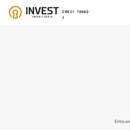
CRECI: 10062-
J
Entre em