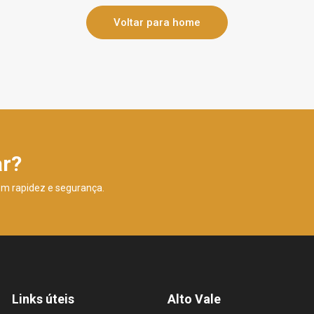
Voltar para home
ar?
om rapidez e segurança.
Links úteis
Alto Vale