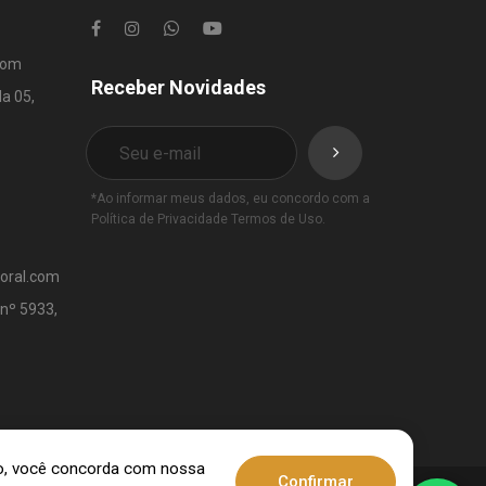
com
Receber Novidades
la 05,
*Ao informar meus dados, eu concordo com a
Política de Privacidade
Termos de Uso
.
toral.com
 nº 5933,
ndo, você concorda com nossa
Confirmar