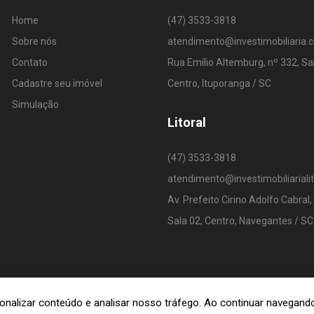
Home
(47) 3533-3818
Sobre nós
atendimento@investimobiliaria.
Contato
Rua Emílio Altemburg, nº 332, Sa
Cadastre seu imóvel
Centro, Ituporanga / SC
Simulação
Litoral
(47) 3533-3818
atendimento@investimobiliariali
Av. Prefeito Cirino Adolfo Cabral,
Sala 02, Centro, Navegantes / SC
rsonalizar conteúdo e analisar nosso tráfego. Ao continuar navega