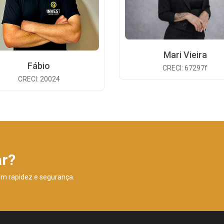
Mari Vieira
Fábio
CRECI: 67297f
CRECI: 20024
ar?
om rapidez e segurança.