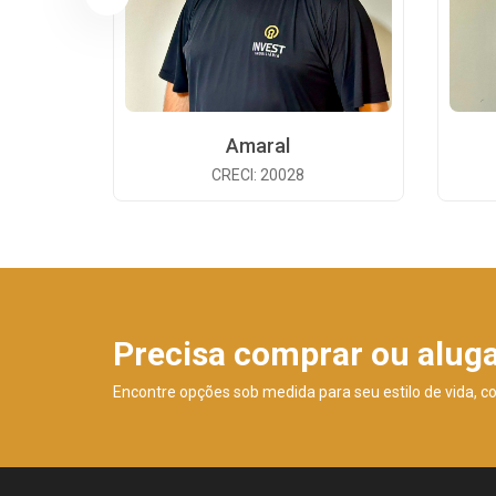
Amaral
CRECI: 20028
Precisa comprar ou alug
Encontre opções sob medida para seu estilo de vida, c