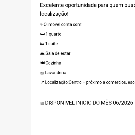
Excelente oportunidade para quem busc
localização!
✨O imóvel conta com:
🛏️ 1 quarto
🛌 1 suíte
🛋️ Sala de estar
🍽️ Cozinha
🧺 Lavanderia
📍 Localização:Centro – próximo a comércios, esco
DISPONIVEL INICIO DO MÊS 06/2026
📅