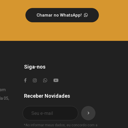
Chamar no WhatsApp!
Siga-nos
com
Receber Novidades
la 05,
*Ao informar meus dados, eu concordo com a