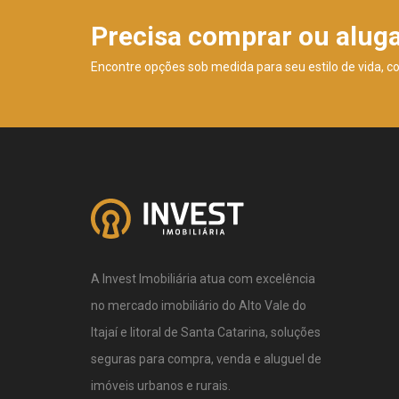
Precisa comprar ou alug
Encontre opções sob medida para seu estilo de vida, c
A Invest Imobiliária atua com excelência
no mercado imobiliário do Alto Vale do
Itajaí e litoral de Santa Catarina, soluções
seguras para compra, venda e aluguel de
imóveis urbanos e rurais.