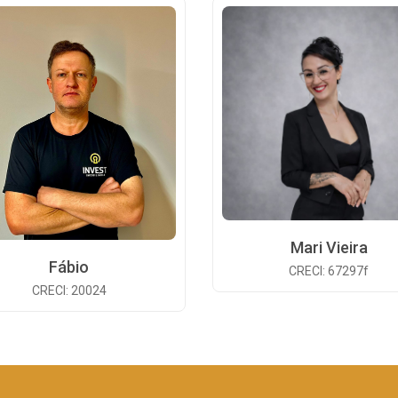
Mari Vieira
Fábio
CRECI: 67297f
CRECI: 20024