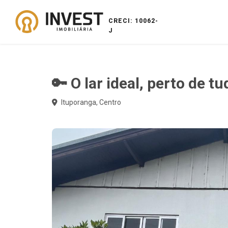
CRECI: 10062-
J
🔑 O lar ideal, perto de t
Ituporanga, Centro