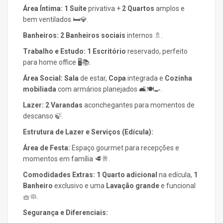
Área Íntima:
1 Suíte
privativa +
2 Quartos
amplos e
bem ventilados 🛏️💎.
Banheiros:
2 Banheiros sociais
internos 🚿.
Trabalho e Estudo:
1 Escritório
reservado, perfeito
para home office 🖥️📚.
Área Social:
Sala
de estar,
Copa
integrada e
Cozinha
mobiliada
com armários planejados 🛋️🍽️🍳.
Lazer:
2 Varandas
aconchegantes para momentos de
descanso 🍃.
Estrutura de Lazer e Serviços (Edícula):
Área de Festa:
Espaço gourmet para recepções e
momentos em família 🥩🥂.
Comodidades Extras:
1 Quarto adicional
na edícula,
1
Banheiro
exclusivo e uma
Lavação grande
e funcional
🧺🧼.
Segurança e Diferenciais: