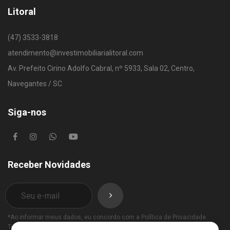
Litoral
(47) 3533-3818
atendimento@investimobiliarialitoral.com
Av. Prefeito Cirino Adolfo Cabral, nº 5933, Sala 02, Centro,
Navegantes / SC
Siga-nos
Receber Novidades
*Ao informar meus dados, eu concordo com a
Política de Privacidade
Termos de Uso
.