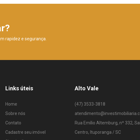
ar?
om rapidez e segurança.
Links úteis
Alto Vale
Home
(47) 3533-3818
Sobre nós
atendimento@investimobiliaria.
Contato
Rua Emílio Altemburg, nº 332, Sa
Cadastre seu imóvel
Centro, Ituporanga / SC