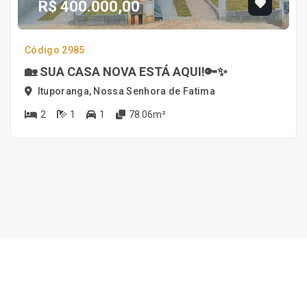
R$ 400.000,00
Código 2985
🏡 SUA CASA NOVA ESTÁ AQUI!🔑✨
Ituporanga, Nossa Senhora de Fatima
2
1
1
78.06m²