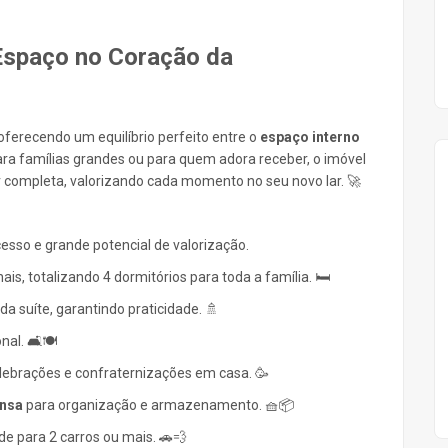
Espaço no Coração da
oferecendo um equilíbrio perfeito entre o
espaço interno
ara famílias grandes ou para quem adora receber, o imóvel
r completa, valorizando cada momento no seu novo lar. 🚀
esso e grande potencial de valorização.
ais, totalizando 4 dormitórios para toda a família. 🛏️
a suíte, garantindo praticidade. 🚿
al. 🛋️🍽️
lebrações e confraternizações em casa. 🥳
nsa
para organização e armazenamento. 🧺📦
e para 2 carros ou mais. 🚗💨