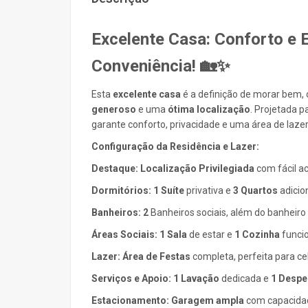
Excelente Casa: Conforto e 
Conveniência! 🏡✨
Esta
excelente casa
é a definição de morar bem, 
generoso
e uma
ótima localização
. Projetada p
garante conforto, privacidade e uma área de laze
Configuração da Residência e Lazer:
Destaque:
Localização Privilegiada
com fácil ac
Dormitórios:
1 Suíte
privativa e
3 Quartos
adicion
Banheiros:
2
Banheiros sociais, além do banheiro d
Áreas Sociais:
1 Sala
de estar e
1 Cozinha
funcion
Lazer:
Área de Festas
completa, perfeita para ce
Serviços e Apoio:
1 Lavação
dedicada e
1 Despe
Estacionamento:
Garagem ampla
com capacidad