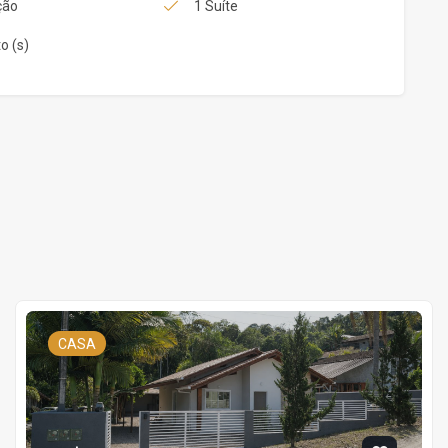
ção
1 Suíte
o (s)
CASA