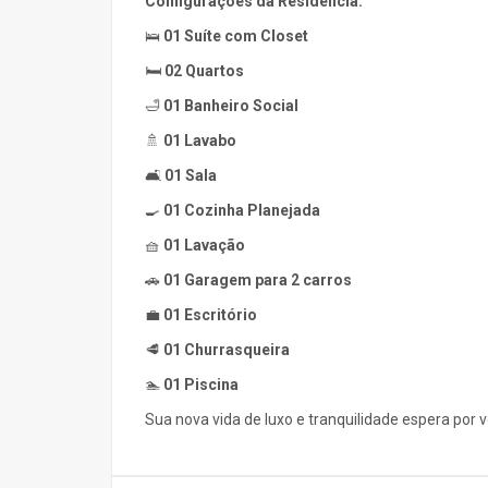
Configurações da Residência:
🛌
01 Suíte com Closet
🛏️
02 Quartos
🛁
01 Banheiro Social
🚿
01 Lavabo
🛋️
01 Sala
🍳
01 Cozinha Planejada
🧺
01 Lavação
🚗
01 Garagem para 2 carros
💼
01 Escritório
🥩
01 Churrasqueira
🏊
01 Piscina
Sua nova vida de luxo e tranquilidade espera por v