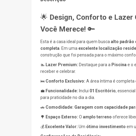
🌟
Design, Conforto e Lazer
Você Merece!
🔑
Esta é a casa ideal para quem busca
alto padrão 
completa
. Em uma
excelente localização reside
construção que foi pensada para o máximo confort
🏊
Lazer Premium:
Destaque para a
Piscina
e o 
receber e celebrar.
🛌
Conforto Exclusivo:
A área íntima é complet
💼
Funcionalidade:
Inclui
01 Escritório
, essencia
para praticidade no dia a dia.
🚗
Comodidade:
Garagem com capacidade para
🌳
Espaço Externo:
O
amplo terreno
oferece libe
💰
Excelente Valor:
Um
ótimo investimento
em u