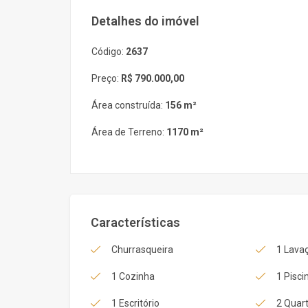
Detalhes do imóvel
Código:
2637
Preço:
R$ 790.000,00
Área construída:
156 m²
Área de Terreno:
1170 m²
Características
Churrasqueira
1 Lava
1 Cozinha
1 Pisci
1 Escritório
2 Quart