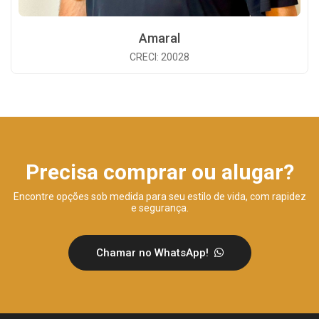
Amaral
CRECI: 20028
Precisa comprar ou alugar?
Encontre opções sob medida para seu estilo de vida, com rapidez
e segurança.
Chamar no WhatsApp!