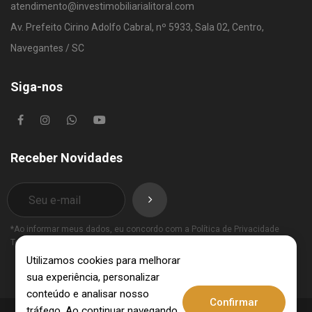
atendimento@investimobiliarialitoral.com
Av. Prefeito Cirino Adolfo Cabral, nº 5933, Sala 02, Centro,
Navegantes / SC
Siga-nos
Receber Novidades
*Ao informar meus dados, eu concordo com a
Política de Privacidade
Termos de Uso
.
Utilizamos cookies para melhorar
sua experiência, personalizar
conteúdo e analisar nosso
Confirmar
tráfego. Ao continuar navegando,