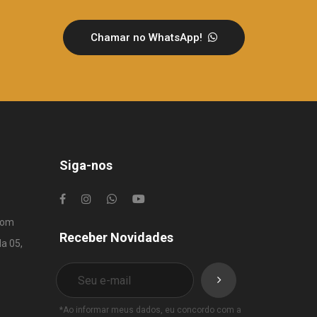
Chamar no WhatsApp!
Siga-nos
com
Receber Novidades
la 05,
*Ao informar meus dados, eu concordo com a