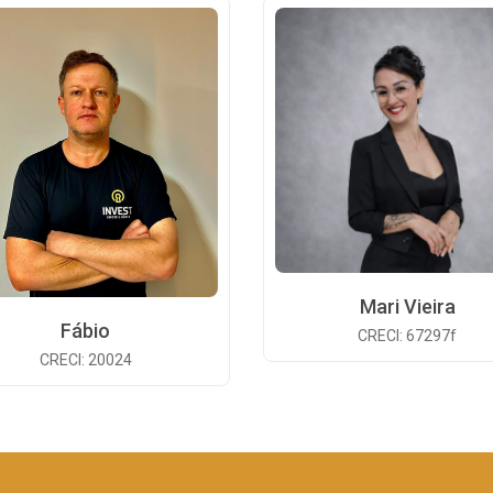
Mari Vieira
Fábio
CRECI: 67297f
CRECI: 20024