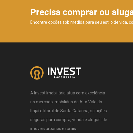
Precisa comprar ou alug
Encontre opções sob medida para seu estilo de vida, c
A Invest Imobiliária atua com excelência
no mercado imobiliário do Alto Vale do
Itajaí e litoral de Santa Catarina, soluções
seguras para compra, venda e aluguel de
imóveis urbanos e rurais.