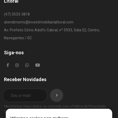
Litoral
(47) 3533-3818
atendimento@investimobiliarialitoral.com
Av. Prefeito Cirino Adolfo Cabral, nº 5933, Sala 02, Centro,
Navegantes / SC
Siga-nos
Receber Novidades
*Ao informar meus dados, eu concordo com a
Política de Privacidade
Termos de Uso
.