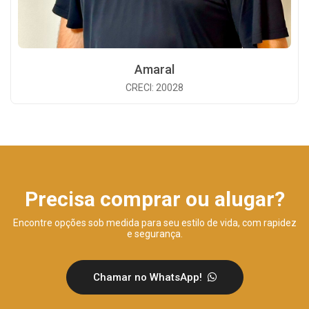
Amaral
CRECI: 20028
Precisa comprar ou alugar?
Encontre opções sob medida para seu estilo de vida, com rapidez
e segurança.
Chamar no WhatsApp!