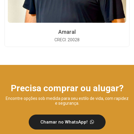
Amaral
CRECI: 20028
Precisa comprar ou alugar?
Encontre opções sob medida para seu estilo de vida, com rapidez
e segurança.
Chamar no WhatsApp!