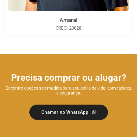
Amaral
CRECI: 20028
Precisa comprar ou alugar?
Encontre opções sob medida para seu estilo de vida, com rapidez
e segurança.
Chamar no WhatsApp!