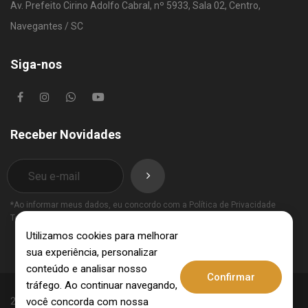
Av. Prefeito Cirino Adolfo Cabral, nº 5933, Sala 02, Centro,
Navegantes / SC
Siga-nos
Receber Novidades
*Ao informar meus dados, eu concordo com a
Política de Privacidade
Termos de Uso
.
Utilizamos cookies para melhorar
sua experiência, personalizar
conteúdo e analisar nosso
Confirmar
tráfego. Ao continuar navegando,
você concorda com nossa
2025 © Invest Imobiliária - CRECI: 10062-J - CNPJ: