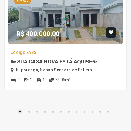
CASA
R$ 400.000,00
Código 2985
🏡 SUA CASA NOVA ESTÁ AQUI!🔑✨
Ituporanga, Nossa Senhora de Fatima
2
1
1
78.06m²