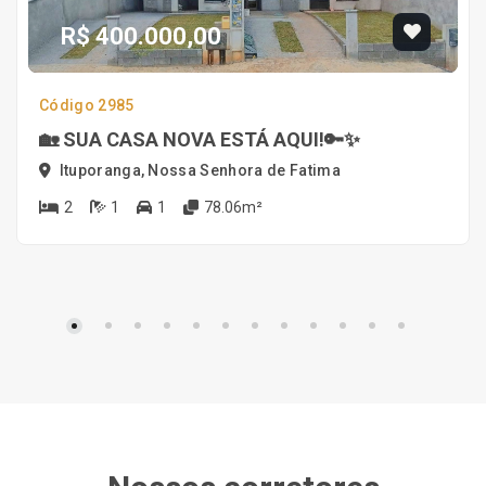
R$ 400.000,00
Código 2985
🏡 SUA CASA NOVA ESTÁ AQUI!🔑✨
Ituporanga, Nossa Senhora de Fatima
2
1
1
78.06m²