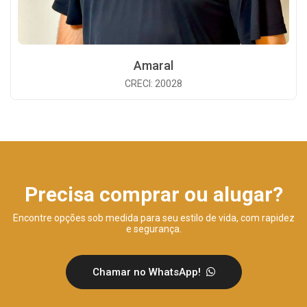
Amaral
CRECI: 20028
Precisa comprar ou alugar?
Encontre opções sob medida para seu estilo de vida, com rapidez
e segurança.
Chamar no WhatsApp!