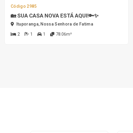
Código 2985
🏡 SUA CASA NOVA ESTÁ AQUI!🔑✨
Ituporanga, Nossa Senhora de Fatima
2
1
1
78.06m²