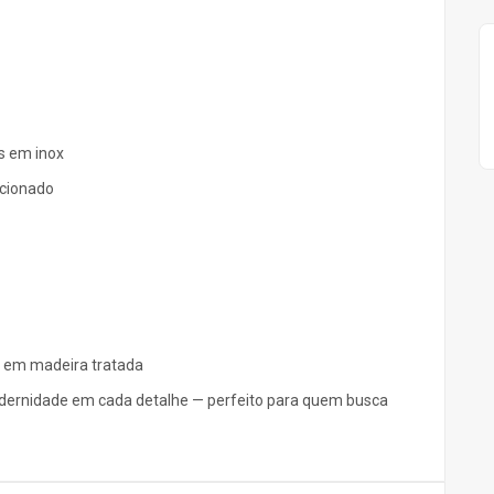
s em inox
icionado
 em madeira tratada
odernidade em cada detalhe — perfeito para quem busca