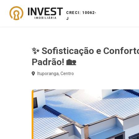
CRECI: 10062-
J
✨ Sofisticação e Confor
Padrão! 🏡
Ituporanga, Centro