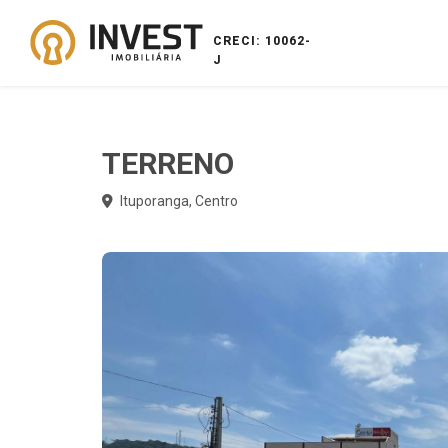
CRECI: 10062-
J
TERRENO
Ituporanga, Centro