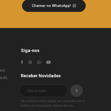
Chamar no WhatsApp!
Siga-nos
com
Receber Novidades
la 05,
*Ao informar meus dados, eu concordo com a
Política de Privacidade
Termos de Uso
.