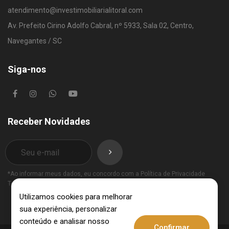
atendimento@investimobiliarialitoral.com
Av. Prefeito Cirino Adolfo Cabral, nº 5933, Sala 02, Centro,
Navegantes / SC
Siga-nos
Receber Novidades
*Ao informar meus dados, eu concordo com a
Política de Privacidade
Termos de Uso
.
Utilizamos cookies para melhorar
sua experiência, personalizar
conteúdo e analisar nosso
Confirmar