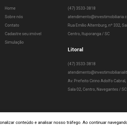
Home
(47) 3533-3818
Sobre nós
atendimento@investimobiliaria.
Contato
Rua Emílio Altemburg, nº 332, Sa
Cadastre seu imóvel
Centro, Ituporanga / SC
Simulação
Litoral
(47) 3533-3818
atendimento@investimobiliariali
Av. Prefeito Cirino Adolfo Cabral,
Sala 02, Centro, Navegantes / SC
rsonalizar conteúdo e analisar nosso tráfego. Ao continuar navega