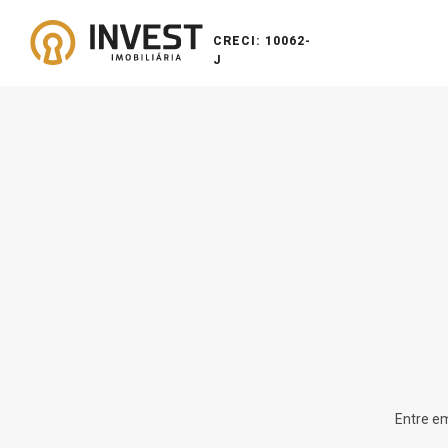
CRECI: 10062-
J
Entre em