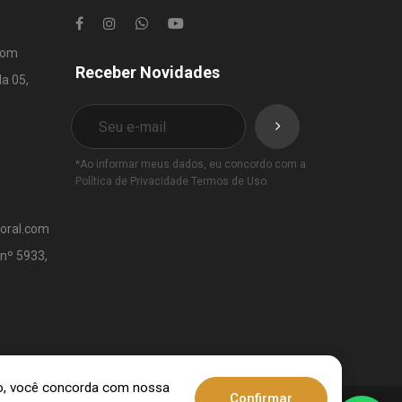
com
Receber Novidades
la 05,
*Ao informar meus dados, eu concordo com a
Política de Privacidade
Termos de Uso
.
toral.com
 nº 5933,
ndo, você concorda com nossa
Confirmar