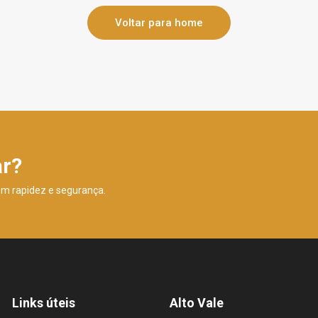
Voltar para home
ar?
om rapidez e segurança.
Links úteis
Alto Vale