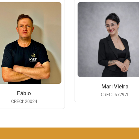
Mari Vieira
Fábio
CRECI: 67297f
CRECI: 20024