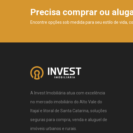
Precisa comprar ou alug
Encontre opções sob medida para seu estilo de vida, c
A Invest Imobiliária atua com excelência
no mercado imobiliário do Alto Vale do
Itajaí e litoral de Santa Catarina, soluções
seguras para compra, venda e aluguel de
imóveis urbanos e rurais.