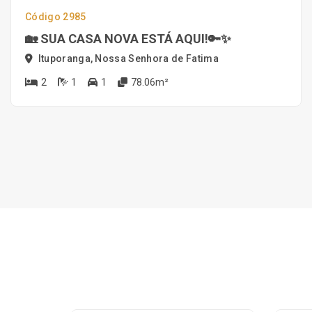
Código 2985
🏡 SUA CASA NOVA ESTÁ AQUI!🔑✨
Ituporanga, Nossa Senhora de Fatima
2
1
1
78.06m²