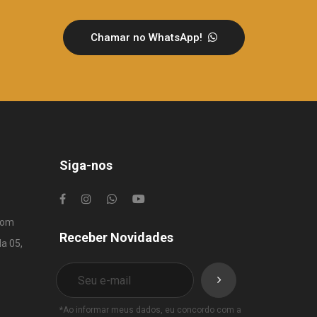
Chamar no WhatsApp!
Siga-nos
com
Receber Novidades
la 05,
*Ao informar meus dados, eu concordo com a