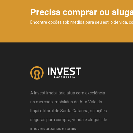
Precisa comprar ou alug
Encontre opções sob medida para seu estilo de vida, c
A Invest Imobiliária atua com excelência
no mercado imobiliário do Alto Vale do
Itajaí e litoral de Santa Catarina, soluções
seguras para compra, venda e aluguel de
imóveis urbanos e rurais.