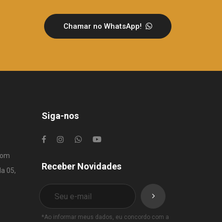
Chamar no WhatsApp!
Siga-nos
com
Receber Novidades
la 05,
*Ao informar meus dados, eu concordo com a