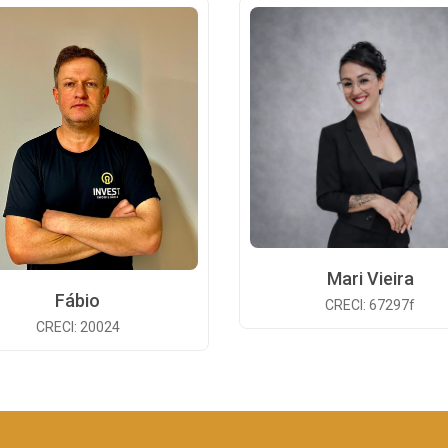
Mari Vieira
Fábio
CRECI: 67297f
CRECI: 20024