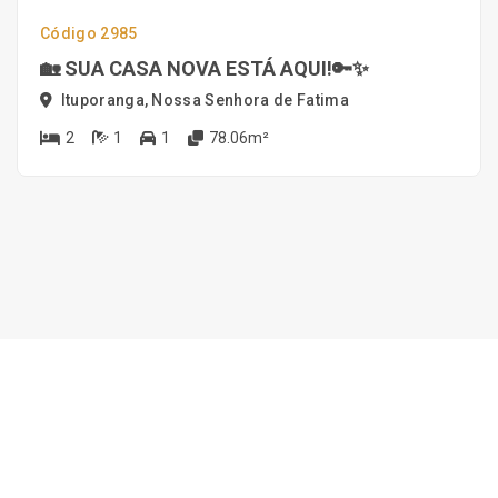
Código 2985
🏡 SUA CASA NOVA ESTÁ AQUI!🔑✨
Ituporanga, Nossa Senhora de Fatima
2
1
1
78.06m²