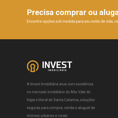
Precisa comprar ou alug
Encontre opções sob medida para seu estilo de vida, c
A Invest Imobiliária atua com excelência
no mercado imobiliário do Alto Vale do
Itajaí e litoral de Santa Catarina, soluções
seguras para compra, venda e aluguel de
imóveis urbanos e rurais.