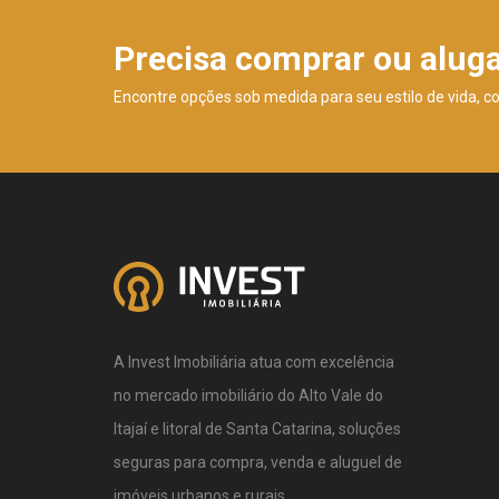
Precisa comprar ou alug
Encontre opções sob medida para seu estilo de vida, c
A Invest Imobiliária atua com excelência
no mercado imobiliário do Alto Vale do
Itajaí e litoral de Santa Catarina, soluções
seguras para compra, venda e aluguel de
imóveis urbanos e rurais.