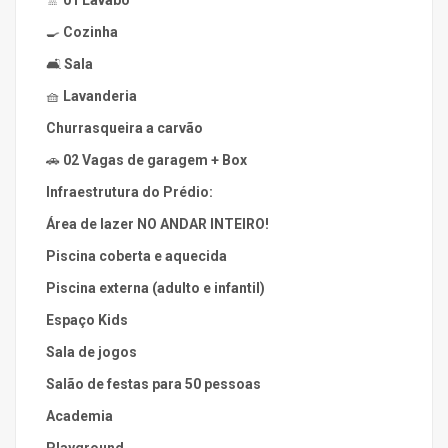
🚿
01 Lavabo
🍳
Cozinha
🛋️
Sala
🧺
Lavanderia
Churrasqueira a carvão
🚗
02 Vagas de garagem + Box
Infraestrutura do Prédio:
Área de lazer NO ANDAR INTEIRO!
Piscina coberta e aquecida
Piscina externa (adulto e infantil)
Espaço Kids
Sala de jogos
Salão de festas para 50 pessoas
Academia