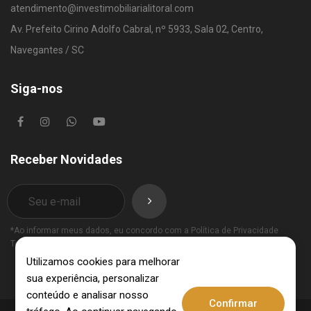
atendimento@investimobiliarialitoral.com
Av. Prefeito Cirino Adolfo Cabral, nº 5933, Sala 02, Centro,
Navegantes / SC
Siga-nos
Receber Novidades
*Ao informar meus dados, eu concordo com a
Política de Privacidade
Termos de Uso
.
Utilizamos cookies para melhorar
sua experiência, personalizar
conteúdo e analisar nosso
Confirmar