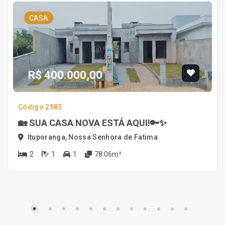
CASA
R$ 400.000,00
Código 2985
🏡 SUA CASA NOVA ESTÁ AQUI!🔑✨
Ituporanga, Nossa Senhora de Fatima
2
1
1
78.06m²