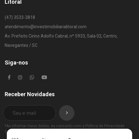
Litoral
(47) 3533-3818
atendimento@investimobiliarialitoral.com
Av. Prefeito Cirino Adolfo Cabral, nº 5933, Sala 02, Centro,
Navegantes / SC
Siga-nos
Receber Novidades
*Ao informar meus dados, eu concordo com a
Política de Privacidade
Termos de Uso
.