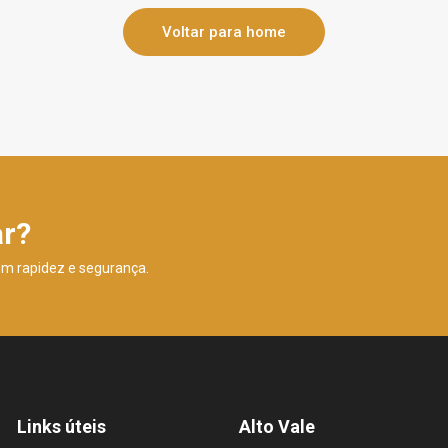
Voltar para home
ar?
om rapidez e segurança.
Links úteis
Alto Vale