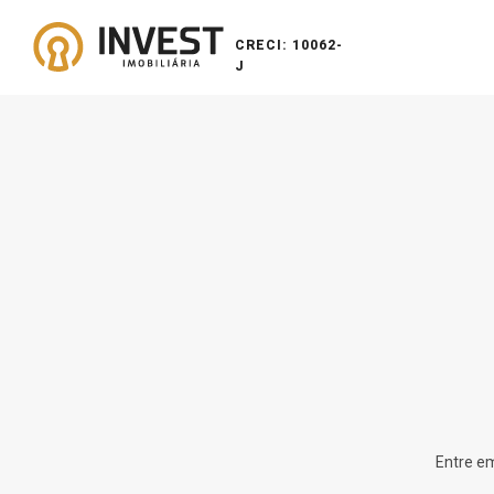
CRECI: 10062-
J
Entre em