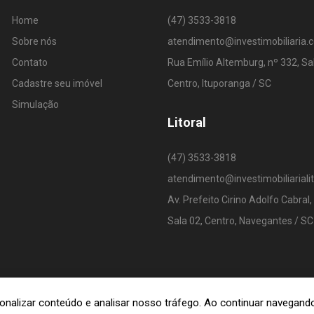
Home
(47) 3533-3818
Sobre nós
atendimento@investimobiliaria.
Contato
Rua Emílio Altemburg, nº 332, Sa
Cadastre seu imóvel
Centro, Ituporanga / SC
Simulação
Litoral
(47) 3533-3818
atendimento@investimobiliariali
Av. Prefeito Cirino Adolfo Cabral,
Sala 02, Centro, Navegantes / SC
rsonalizar conteúdo e analisar nosso tráfego. Ao continuar navega