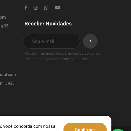
com
Receber Novidades
la 05,
*Ao informar meus dados, eu concordo com a
Política de Privacidade
Termos de Uso
.
toral.com
 nº 5933,
ndo, você concorda com nossa
Confirmar