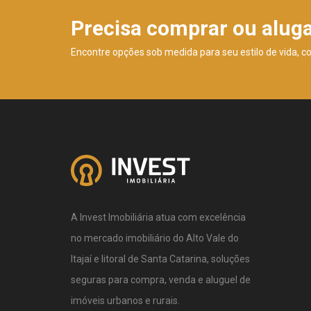
Precisa comprar ou alug
Encontre opções sob medida para seu estilo de vida, c
A Invest Imobiliária atua com excelência
no mercado imobiliário do Alto Vale do
Itajaí e litoral de Santa Catarina, soluções
seguras para compra, venda e aluguel de
imóveis urbanos e rurais.