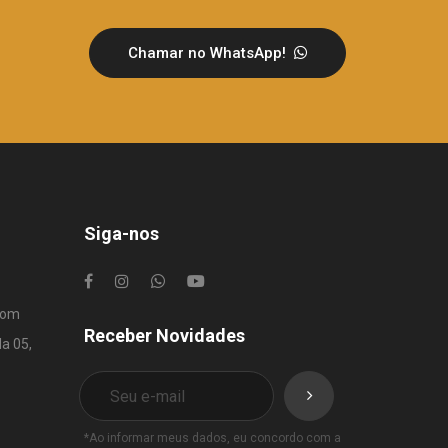
Chamar no WhatsApp!
Siga-nos
com
Receber Novidades
la 05,
*Ao informar meus dados, eu concordo com a