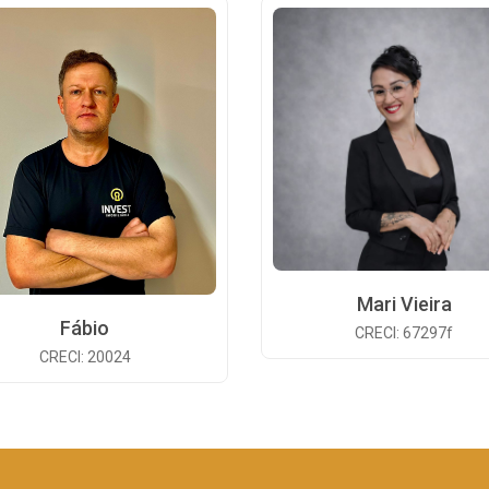
Mari Vieira
Fábio
CRECI: 67297f
CRECI: 20024