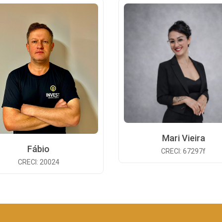
Mari Vieira
Fábio
CRECI: 67297f
CRECI: 20024