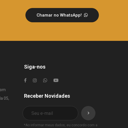
Chamar no WhatsApp!
Siga-nos
com
Receber Novidades
la 05,
*Ao informar meus dados, eu concordo com a