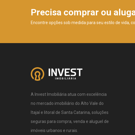
Precisa comprar ou alug
Encontre opções sob medida para seu estilo de vida, c
A Invest Imobiliária atua com excelência
no mercado imobiliário do Alto Vale do
Itajaí e litoral de Santa Catarina, soluções
seguras para compra, venda e aluguel de
imóveis urbanos e rurais.