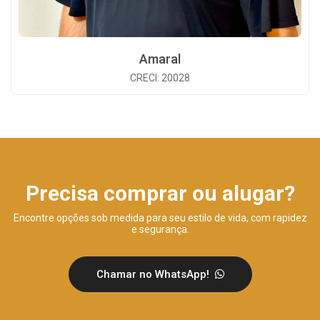
Amaral
CRECI: 20028
Precisa comprar ou alugar?
Encontre opções sob medida para seu estilo de vida, com rapidez
e segurança.
Chamar no WhatsApp!