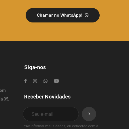
Chamar no WhatsApp!
Siga-nos
com
Receber Novidades
la 05,
*Ao informar meus dados, eu concordo com a