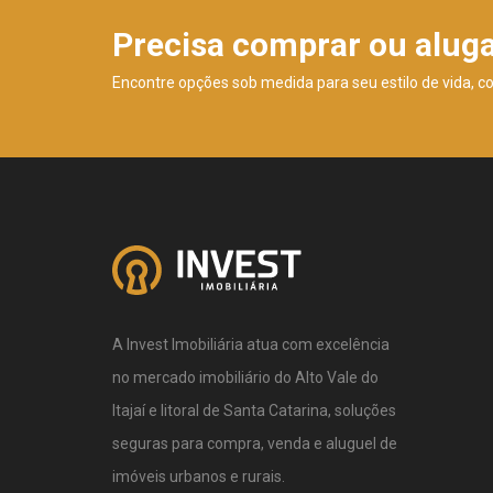
Precisa comprar ou alug
Encontre opções sob medida para seu estilo de vida, c
A Invest Imobiliária atua com excelência
no mercado imobiliário do Alto Vale do
Itajaí e litoral de Santa Catarina, soluções
seguras para compra, venda e aluguel de
imóveis urbanos e rurais.