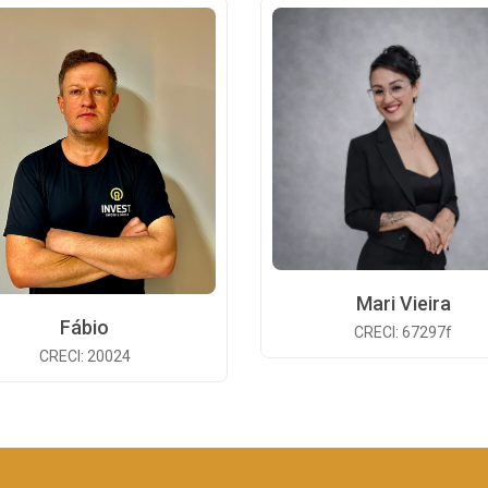
Mari Vieira
Fábio
CRECI: 67297f
CRECI: 20024